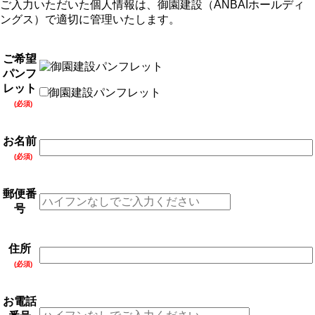
ご入力いただいた個人情報は、御園建設（ANBAIホールディ
ングス）で適切に管理いたします。
ご希望
パンフ
レット
御園建設パンフレット
(必須)
お名前
(必須)
郵便番
号
住所
(必須)
お電話