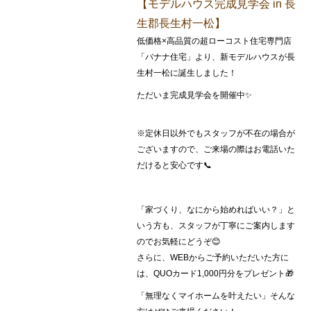
【モデルハウス完成見学会 in 長
生郡長生村一松】
低価格×高品質の超ローコスト住宅専門店
「バナナ住宅」より、新モデルハウスが長
生村一松に誕生しました！
ただいま完成見学会を開催中✨
※定休日以外でもスタッフが不在の場合が
ございますので、ご来場の際はお電話いた
だけると安心です📞
「家づくり、なにから始めればいい？」と
いう方も、スタッフが丁寧にご案内します
のでお気軽にどうぞ😊
さらに、WEBからご予約いただいた方に
は、QUOカード1,000円分をプレゼント🎁
「無理なくマイホームを叶えたい」そんな