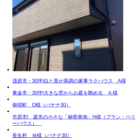
茂原市・30坪|白と黒が基調の家事ラクハウス A様
東金市・30坪|大きな窓からお庭を眺める Ｋ様
御宿町 O様（バナナ30）
市原市| 庭先の小さな「秘密基地」H様（プラン：ベリ
ーハウス）
長生村 Ｍ様（バナナ30）