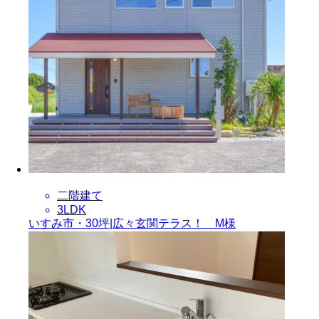
二階建て
3LDK
いすみ市・30坪|広々玄関テラス！ M様