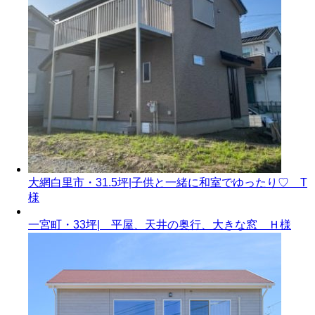
大網白里市・31.5坪|子供と一緒に和室でゆったり♡ T
様
一宮町・33坪| 平屋、天井の奥行、大きな窓 Ｈ様