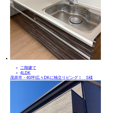
二階建て
4LDK
茂原市・40坪|広々DKに独立リビング！ S様