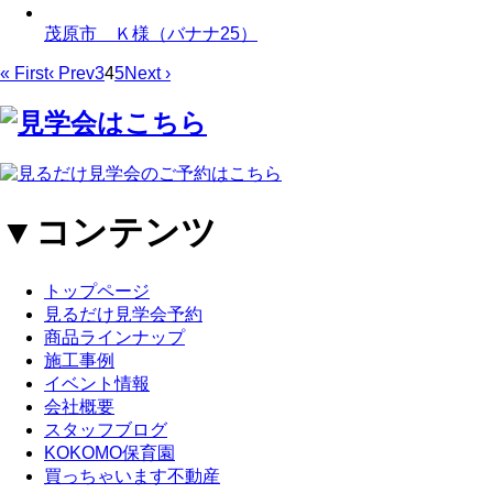
茂原市 Ｋ様（バナナ25）
« First
‹ Prev
3
4
5
Next ›
▼コンテンツ
トップページ
見るだけ見学会予約
商品ラインナップ
施工事例
イベント情報
会社概要
スタッフブログ
KOKOMO保育園
買っちゃいます不動産