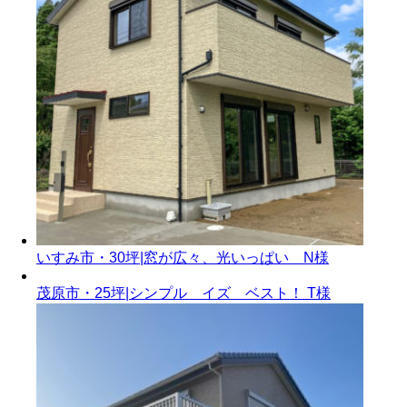
いすみ市・30坪|窓が広々、光いっぱい N様
茂原市・25坪|シンプル イズ ベスト！ T様