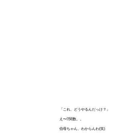
「これ、どうやるんだっけ？」
え〜⁉︎関数。。
伯母ちゃん、わからんわ(笑)