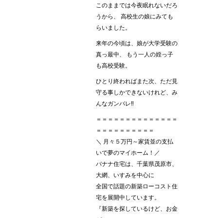
このままでは今夜眠れないだろ
うから、 高校生の娘にみても
らいました。
来年の今頃は、娘が大学受験の
真っ最中、 もう一人の姪っ子
も高校受験。
ひとり終わればまた次、ただ見
守る事しかできないけれど、み
んなガンバレ‼︎
＝＝＝＝＝＝＝＝＝＝＝＝＝＝
＝＝＝＝＝＝＝＝＝＝
＼ 月々５万円～家賃並の支払
いで夢のマイホーム！／
バナナ住宅は、千葉県茂原市、
大網、いすみを中心に
全国で話題の新築ローコスト住
宅を展開中しています。
『新築を探しているけど、お金