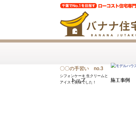
〇〇の手習い no.3
シフォンケーキ 生クリームと
トップ
施工事例
アイスで美味でした！