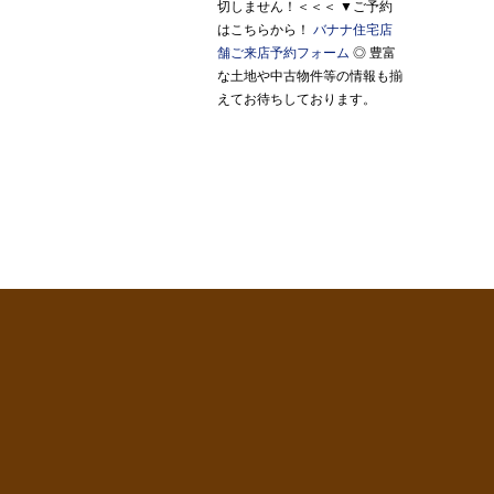
切しません！＜＜＜ ▼ご予約
はこちらから！
バナナ住宅店
舗ご来店予約フォーム
◎ 豊富
な土地や中古物件等の情報も揃
えてお待ちしております。