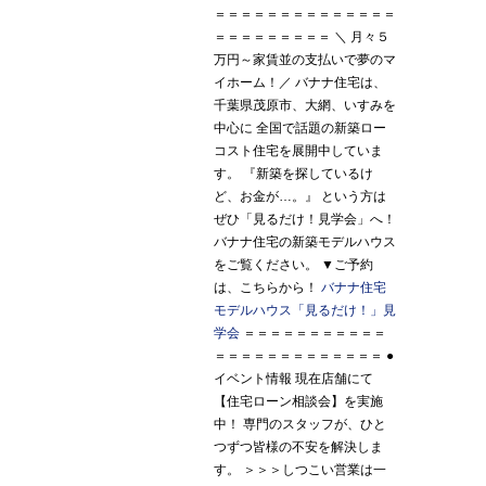
＝＝＝＝＝＝＝＝＝＝＝＝＝＝
＝＝＝＝＝＝＝＝＝ ＼ 月々５
万円～家賃並の支払いで夢のマ
イホーム！／ バナナ住宅は、
千葉県茂原市、大網、いすみを
中心に 全国で話題の新築ロー
コスト住宅を展開中していま
す。 『新築を探しているけ
ど、お金が…。』 という方は
ぜひ「見るだけ！見学会」へ！
バナナ住宅の新築モデルハウス
をご覧ください。 ▼ご予約
は、こちらから！
バナナ住宅
モデルハウス「見るだけ！」見
学会
＝＝＝＝＝＝＝＝＝＝＝
＝＝＝＝＝＝＝＝＝＝＝＝＝ ●
イベント情報 現在店舗にて
【住宅ローン相談会】を実施
中！ 専門のスタッフが、ひと
つずつ皆様の不安を解決しま
す。 ＞＞＞しつこい営業は一