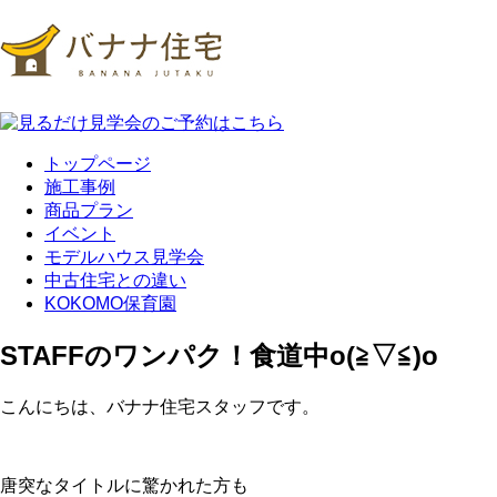
トップページ
施工事例
商品プラン
イベント
モデルハウス見学会
中古住宅との違い
KOKOMO保育園
STAFFのワンパク！食道中o(≧▽≦)o
こんにちは、バナナ住宅スタッフです。
唐突なタイトルに驚かれた方も