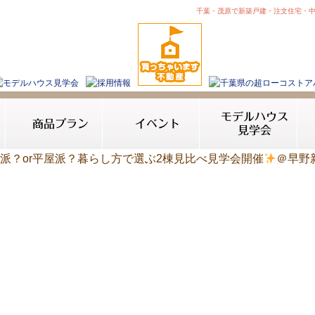
千葉・茂原で新築戸建・注文住宅・
モデルハウス
商品プラン
イベント
見学会
て派？or平屋派？暮らし方で選ぶ2棟見比べ見学会開催
＠早野