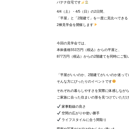
バナナ住宅です
4/4（土）・4/5（日）の2日間、
「平屋」と「2階建て」を一度に見比べできる
2棟見学会を開催します
今回の見学会では、
本体価格553万円（税込）からの平屋と、
877万円（税込）からの2階建てを同時にご覧
「平屋がいいのか、2階建てがいいのか迷って
そんな方にぴったりのイベントです
それぞれの暮らしやすさを実際に体感しなが
ご家族に合った住まいの形を見つけていただ
家事動線の良さ
空間の広がりや使い勝手
ライフスタイルに合う間取り