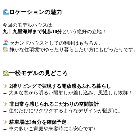
ロケーションの魅力
今回のモデルハウスは、
九十九里海岸まで徒歩10分
という絶好の立地！
セカンドハウスとしての利用はもちろん、
静かな住環境でゆったり暮らしたい方にもぴったりです。
一松モデルの見どころ
2階リビングで実現する開放感あふれる暮らし
→ 大きな窓から明るい陽射しが差し込み、風通しも抜群！
非日常を感じられるこだわりの空間設計
→ 住むたびにワクワクするようなデザインが随所に。
駐車場は3台分を確保予定
→ 車の多いご家庭や来客時にも安心です♪