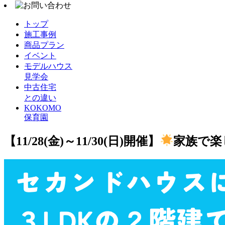
トップ
施工事例
商品プラン
イベント
モデルハウス
見学会
中古住宅
との違い
KOKOMO
保育園
【11/28(金)～11/30(日)開催】
家族で楽